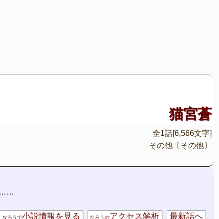
猫宮蒼
全1話[6,566文字]
その他〔その他〕
……
小説情報を見る
アクセス解析
最新話へ
なろうで
なろうの