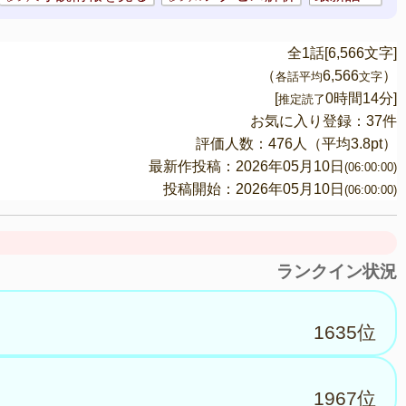
全1話[6,566文字]
（
6,566
）
各話平均
文字
[
0時間14分]
推定読了
お気に入り登録：37件
評価人数：
476
人（平均
3.8
pt）
最新作投稿：2026年05月10日
(06:00:00)
投稿開始：2026年05月10日
(06:00:00)
ランクイン状況
1635位
1967位