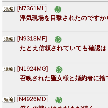
[N7361ML]
短編
浮気現場を目撃されたのですか
[N9318MF]
短編
たとえ信頼されていても確認は
[N1924MG]
短編
召喚された聖女様と婚約者に捨
[N4926MD]
短編