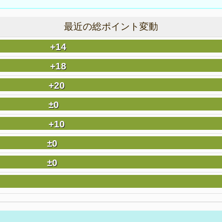
最近の総ポイント変動
+14
+18
+20
±0
+10
±0
±0