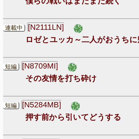
僕らの戦いはまだまだ続く
[N2111LN]
連載中
ロゼとユッカ～二人がおうちに
[N8709MI]
短編
その友情を打ち砕け
[N5284MB]
短編
押す前から引いてどうする