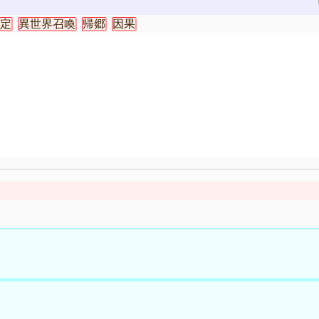
定
異世界召喚
帰郷
因果