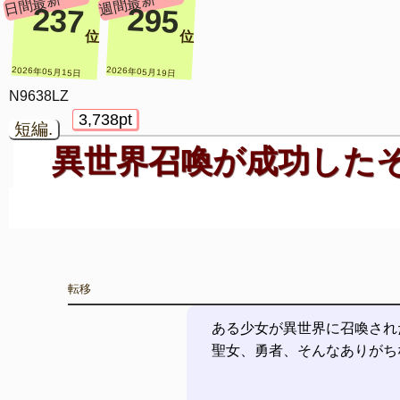
日間最新
週間最新
237
295
位
位
2026年05月15日
2026年05月19日
N9638LZ
3,738pt
短編.
異世界召喚が成功した
転移
ある少女が異世界に召喚され
聖女、勇者、そんなありがち