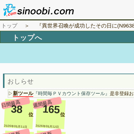
トップ
＞ 『異世界召喚が成功したその日に(N9638
おしらせ
新ツール
▷
『時間毎ＰＶカウント保存ツール』
是非登録お
日間最高
週間最高
38
165
位
位
2026年05月11日
2026年05月12日