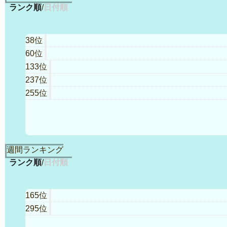
ランク順
/
日付順
38位
60位
133位
237位
255位
週間ランキング
ランク順
/
日付順
165位
295位