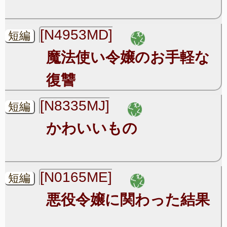
[N4953MD]
短編
魔法使い令嬢のお手軽な
復讐
[N8335MJ]
短編
かわいいもの
[N0165ME]
短編
悪役令嬢に関わった結果