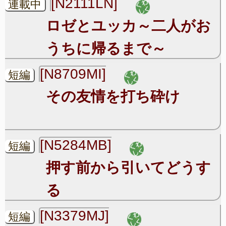
[N2111LN]
連載中
ロゼとユッカ～二人がお
うちに帰るまで～
[N8709MI]
短編
その友情を打ち砕け
[N5284MB]
短編
押す前から引いてどうす
る
[N3379MJ]
短編