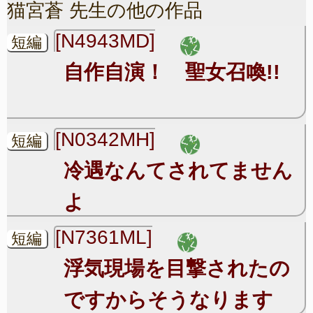
猫宮蒼 先生の他の作品
[N4943MD]
短編
自作自演！ 聖女召喚!!
[N0342MH]
短編
冷遇なんてされてません
よ
[N7361ML]
短編
浮気現場を目撃されたの
ですからそうなります