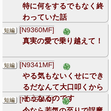
特に何をするでもなく終
わっていた話
[N9360MF]
短編
真実の愛で乗り越えて！
[N9341MF]
短編
やる気もないくせにでき
るだなんて大口叩くから
そうなるのです
[N0458MJ]
短編
今なら若気の至りで誤魔