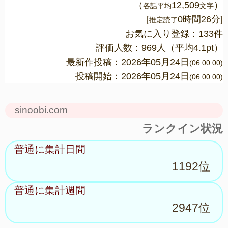
（
12,509
）
各話平均
文字
[
0時間26分]
推定読了
お気に入り登録：133件
評価人数：
969
人（平均
4.1
pt）
最新作投稿：2026年05月24日
(06:00:00)
投稿開始：2026年05月24日
(06:00:00)
sinoobi.com
ランクイン状況
普通に集計日間
1192位
普通に集計週間
2947位