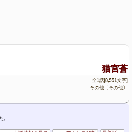
猫宮蒼
全1話[8,551文字]
その他〔その他〕
た。