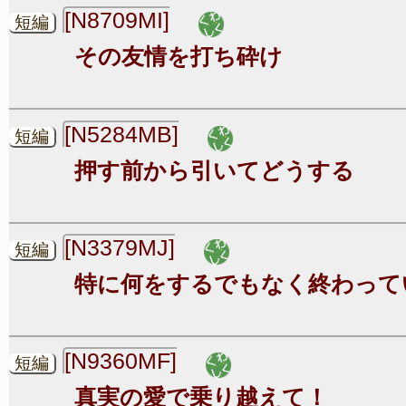
[N8709MI]
短編
その友情を打ち砕け
[N5284MB]
短編
押す前から引いてどうする
[N3379MJ]
短編
特に何をするでもなく終わって
[N9360MF]
短編
真実の愛で乗り越えて！