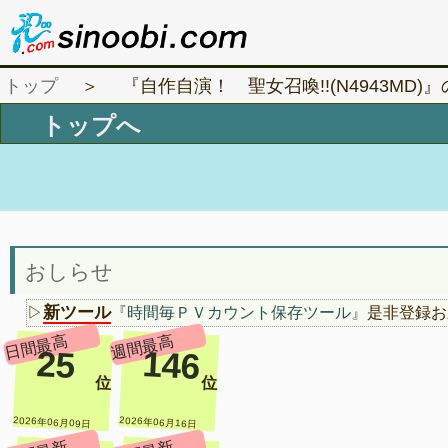
トップ
＞ 『自作自演！ 聖女召喚!!(N4943MD)
おしらせ
新ツール
▷
『時間毎ＰＶカウント保存ツール』
是非登録お
日間最高
週間最高
25
146
位
位
2026年06月09日
2026年06月16日