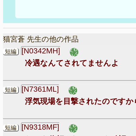
猫宮蒼 先生の他の作品
[N0342MH]
短編
冷遇なんてされてませんよ
[N7361ML]
短編
浮気現場を目撃されたのですか
[N9318MF]
短編