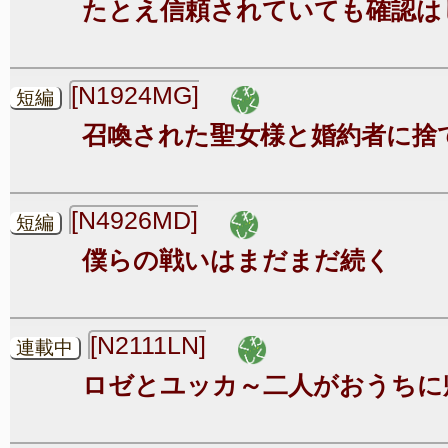
たとえ信頼されていても確認は
[N1924MG]
短編
召喚された聖女様と婚約者に捨
[N4926MD]
短編
僕らの戦いはまだまだ続く
[N2111LN]
連載中
ロゼとユッカ～二人がおうちに