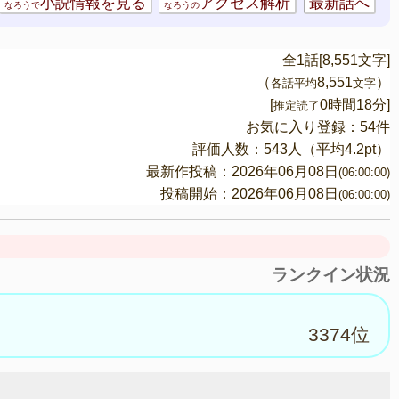
小説情報を見る
アクセス解析
最新話へ
なろうで
なろうの
全1話[8,551文字]
（
8,551
）
各話平均
文字
[
0時間18分]
推定読了
お気に入り登録：54件
評価人数：
543
人（平均
4.2
pt）
最新作投稿：2026年06月08日
(06:00:00)
投稿開始：2026年06月08日
(06:00:00)
ランクイン状況
3374位