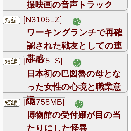
撮映画の音声トラック
[N3105LZ]
短編
ワーキングランチで再確
認された戦友としての連
帯感
[N8375LS]
短編
日本初の巴図魯の母とな
った女性の心境と職業意
識
[N2758MB]
短編
博物館の受付嬢が目の当
たりにした怪異