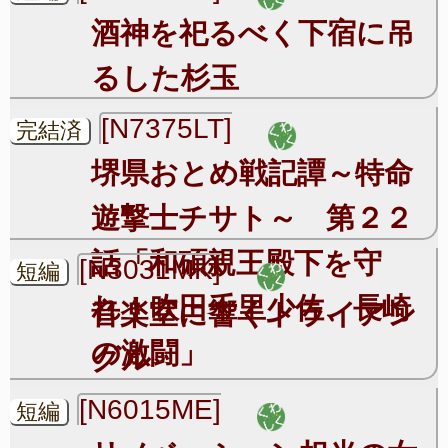
酒神を祀るべく下宿に吊
るした杉玉
[N7375LT]
完結済
堺県おとめ戦記譚～特命
遊撃士チサト～ 第２２
話「和碩親王殿下を守
[N3031MK]
短編
れ！吹田千里少佐、長崎
音楽室に響くトライアン
の激闘」
グル
[N6015ME]
短編