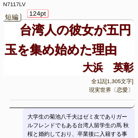
N7117LV
124pt
短編
台湾人の彼女が五円
玉を集め始めた理由
大浜 英彰
全1話[1,305文字]
現実世界〔恋愛〕
大学生の菊池八千夫はゼミ友でありガー
ルフレンドでもある台湾人留学生の馬 秋
桜と婚約しており、卒業後に入籍する事