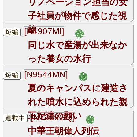
リノベーション担当の女
子社員が物件で感じた視
線
[N1907MI]
短編
同じ水で産湯が出来なか
った養女の水行
[N9544MN]
短編
夏のキャンパスに建造さ
れた噴水に込められた親
王妃達の願い
[N7389GQ]
連載中
中華王朝偉人列伝