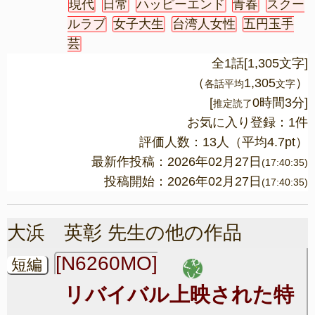
現代
日常
ハッピーエンド
青春
スクー
ルラブ
女子大生
台湾人女性
五円玉手
芸
全1話[1,305文字]
（
1,305
）
各話平均
文字
[
0時間3分]
推定読了
お気に入り登録：1件
評価人数：
13
人（平均
4.7
pt）
最新作投稿：2026年02月27日
(17:40:35)
投稿開始：2026年02月27日
(17:40:35)
大浜 英彰 先生の他の作品
[N6260MO]
短編
リバイバル上映された特