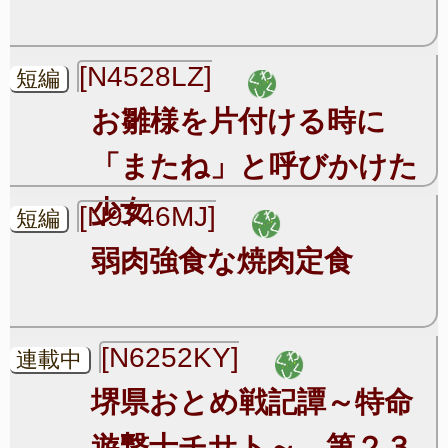
[N4528LZ]
短編
お雛様を片付ける時に
「またね」と呼びかけた
少女
[N9746MJ]
短編
弱肉強食な焼肉定食
[N6252KY]
連載中
堺県おとめ戦記譚～特命
遊撃士チサト～ 第２３