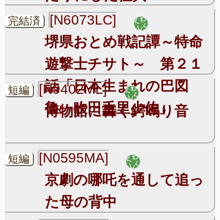
[N6073LC]
完結済
堺県おとめ戦記譚～特命
遊撃士チサト～ 第２１
話「日本生まれの巴図
[N9402ML]
短編
魯、吹田千里少佐」
博物館に轟く鍔鳴り音
[N0595MA]
短編
京劇の哪吒を通して追っ
た母の背中