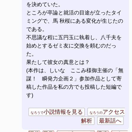
を決めていた。
ところが卒論と就活の目途が立ったタイ
ミングで、馬 秋桜にある変化が生じたの
である。
不思議な程に五円玉に執着し、八千夫を
始めとするゼミ友に交換を頼むのだっ
た。
果たして彼女の真意とは？
(本作は、しいな ここみ様御主催の「無
謀！ 瞬発力企画２」参加作品として寄
稿した作品を私の方でも投稿した短編で
す)
小説情報を見る
アクセス
なろうで
なろうの
解析
最新話へ