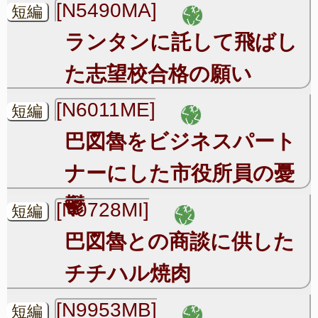
[N5490MA]
短編
ランタンに託して飛ばし
た志望校合格の願い
[N6011ME]
短編
巴図魯をビジネスパート
ナーにした市役所員の憂
鬱
[N0728MI]
短編
巴図魯との商談に供した
チチハル焼肉
[N9953MB]
短編