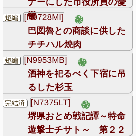
ナーにした市役所員の憂
鬱
[N0728MI]
短編
巴図魯との商談に供した
チチハル焼肉
[N9953MB]
短編
酒神を祀るべく下宿に吊
るした杉玉
[N7375LT]
完結済
堺県おとめ戦記譚～特命
遊撃士チサト～ 第２２