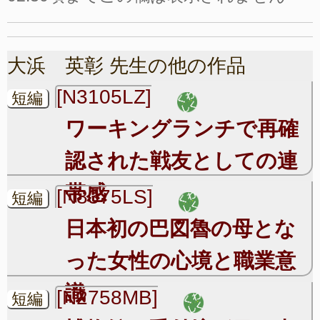
大浜 英彰 先生の他の作品
[N3105LZ]
短編
ワーキングランチで再確
認された戦友としての連
帯感
[N8375LS]
短編
日本初の巴図魯の母とな
った女性の心境と職業意
識
[N2758MB]
短編