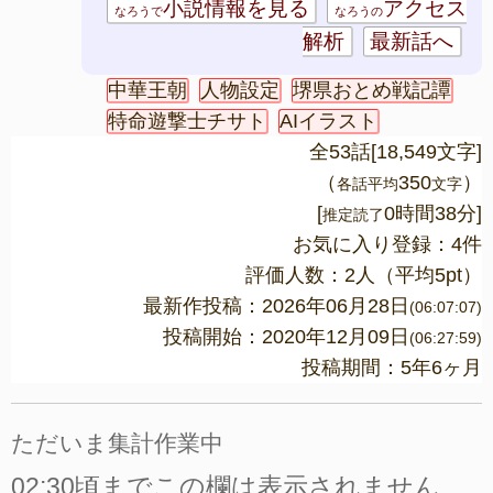
小説情報を見る
アクセス
なろうで
なろうの
解析
最新話へ
中華王朝
人物設定
堺県おとめ戦記譚
特命遊撃士チサト
AIイラスト
全53話[18,549文字]
（
350
）
各話平均
文字
[
0時間38分]
推定読了
お気に入り登録：4件
評価人数：
2
人（平均
5
pt）
最新作投稿：2026年06月28日
(06:07:07)
投稿開始：2020年12月09日
(06:27:59)
投稿期間：5年6ヶ月
ただいま集計作業中
02:30頃までこの欄は表示されません