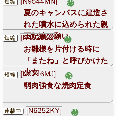
[N9544MN]
短編
夏のキャンパスに建造さ
れた噴水に込められた親
王妃達の願い
[N4528LZ]
短編
お雛様を片付ける時に
「またね」と呼びかけた
少女
[N9746MJ]
短編
弱肉強食な焼肉定食
[N6252KY]
連載中