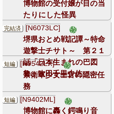
博物館の受付嬢が目の当
たりにした怪異
[N6073LC]
完結済
堺県おとめ戦記譚～特命
遊撃士チサト～ 第２１
話「日本生まれの巴図
[N9542LX]
短編
魯、吹田千里少佐」
禁衛軍少女士官の隠密任
務
[N9402ML]
短編
博物館に轟く鍔鳴り音