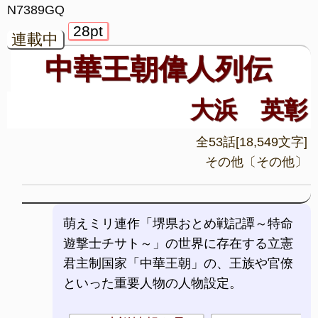
N7389GQ
28pt
連載中
中華王朝偉人列伝
大浜 英彰
全53話[18,549文字]
その他〔その他〕
萌えミリ連作「堺県おとめ戦記譚～特命
遊撃士チサト～」の世界に存在する立憲
君主制国家「中華王朝」の、王族や官僚
といった重要人物の人物設定。