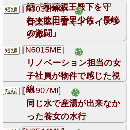
話「和碩親王殿下を守
[N3031MK]
短編
れ！吹田千里少佐、長崎
音楽室に響くトライアン
の激闘」
グル
[N6015ME]
短編
リノベーション担当の女
子社員が物件で感じた視
線
[N1907MI]
短編
同じ水で産湯が出来なか
った養女の水行