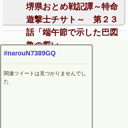
堺県おとめ戦記譚～特命
遊撃士チサト～ 第２３
話「端午節で示した巴図
魯の誓い」
#narouN7389GQ
関連ツイートは見つかりませんでし
た