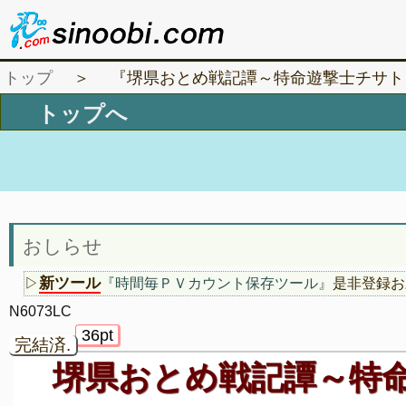
トップ
＞ 『堺県おとめ戦記譚～特命遊撃士チサト～ 
おしらせ
新ツール
▷
『時間毎ＰＶカウント保存ツール』
是非登録お
N6073LC
36pt
完結済.
堺県おとめ戦記譚～特