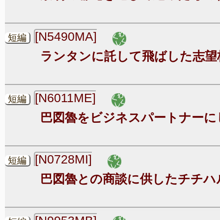
[N5490MA]
短編
ランタンに託して飛ばした志望
[N6011ME]
短編
巴図魯をビジネスパートナーに
[N0728MI]
短編
巴図魯との商談に供したチチハ