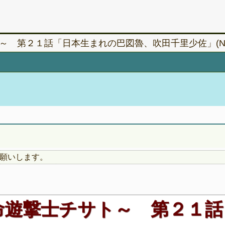
第２１話「日本生まれの巴図魯、吹田千里少佐」(N60
願いします。
命遊撃士チサト～ 第２１話