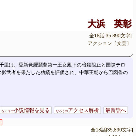
大浜 英彰
全18話[35,890文字]
アクション〔文芸〕
千里は、愛新覚羅麗蘭第一王女殿下の暗殺阻止と国際テロ
の影武者を果たした功績を評価され、中華王朝から巴図魯の
小説情報を見る
アクセス解析
最新話へ
なろうで
なろうの
ー
全18話[35,890文字]