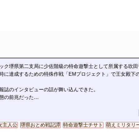
ック堺県第二支局に少佐階級の特命遊撃士として所属する吹田
時に達成するための特殊作戦「EMプロジェクト」で王女殿下
報誌のインタビューの話が舞い込んできた。
態の前兆だった…
女主人公
堺県おとめ戦記譚
特命遊撃士チサト
萌えミリタリ