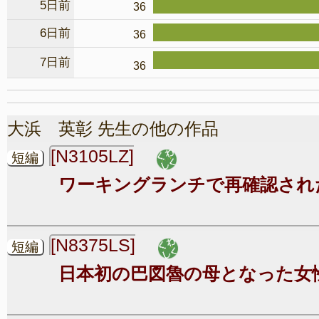
5日前
36
6日前
36
7日前
36
大浜 英彰 先生の他の作品
[N3105LZ]
短編
ワーキングランチで再確認され
[N8375LS]
短編
日本初の巴図魯の母となった女