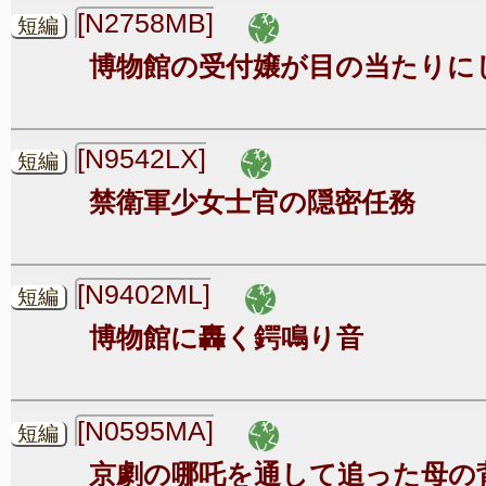
[N2758MB]
短編
博物館の受付嬢が目の当たりに
[N9542LX]
短編
禁衛軍少女士官の隠密任務
[N9402ML]
短編
博物館に轟く鍔鳴り音
[N0595MA]
短編
京劇の哪吒を通して追った母の