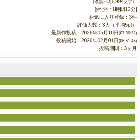
（
1,994
）
各話平均
文字
[
1時間12分]
推定読了
お気に入り登録：3件
評価人数：
3
人（平均
5
pt）
最新作投稿：2026年05月10日
(07:36:32)
投稿開始：2026年02月01日
(06:51:45)
投稿期間：3ヶ月