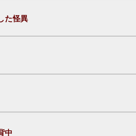
した怪異
背中