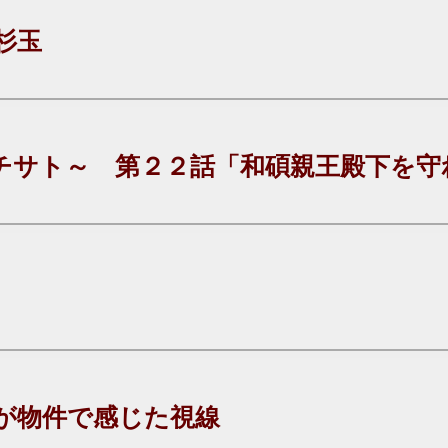
杉玉
チサト～ 第２２話「和碩親王殿下を守
が物件で感じた視線