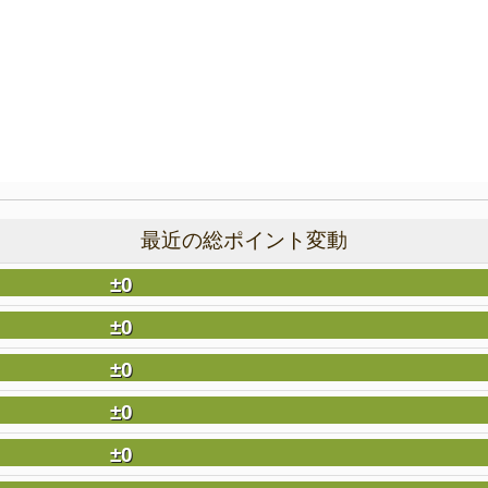
最近の総ポイント変動
±0
±0
±0
±0
±0