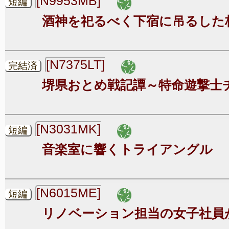
[N9953MB]
短編
酒神を祀るべく下宿に吊るした
[N7375LT]
完結済
堺県おとめ戦記譚～特命遊撃士
[N3031MK]
短編
音楽室に響くトライアングル
[N6015ME]
短編
リノベーション担当の女子社員