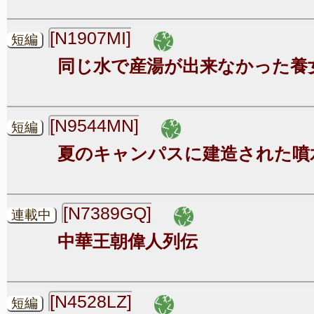
[N1907MI]
短編
同じ水で産湯が出来なかった養
[N9544MN]
短編
夏のキャンパスに建造された噴
[N7389GQ]
連載中
中華王朝偉人列伝
[N4528LZ]
短編