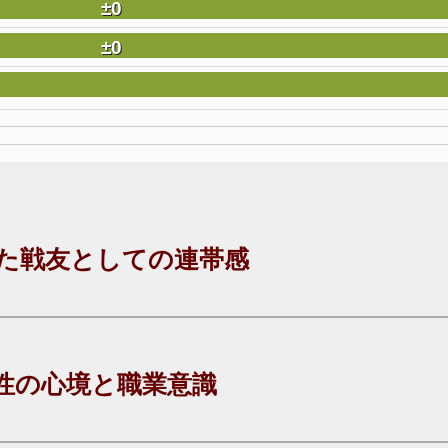
±0
±0
た戦友としての連帯感
性の心境と職業意識