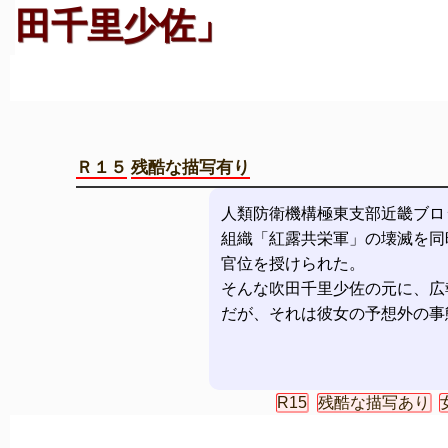
田千里少佐」
Ｒ１５
残酷な描写有り
人類防衛機構極東支部近畿ブロ
組織「紅露共栄軍」の壊滅を同
官位を授けられた。
そんな吹田千里少佐の元に、広
だが、それは彼女の予想外の事
R15
残酷な描写あり