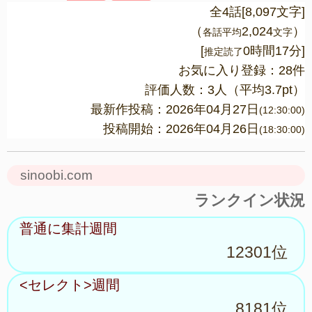
全4話[8,097文字]
（
2,024
）
各話平均
文字
[
0時間17分]
推定読了
お気に入り登録：28件
評価人数：
3
人（平均
3.7
pt）
最新作投稿：2026年04月27日
(12:30:00)
投稿開始：2026年04月26日
(18:30:00)
sinoobi.com
ランクイン状況
普通に集計週間
12301位
<セレクト>週間
8181位