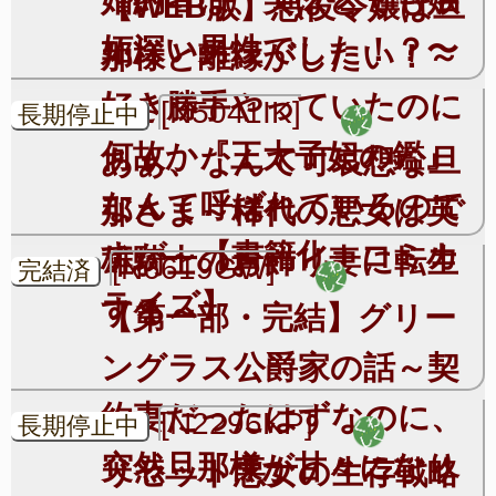
【WEB版】悪役令嬢は旦
妬深い男性でした！？〜
那様と離縁がしたい！～
好き勝手やっていたのに
[N5041IK]
長期停止中
何故か『王太子妃の鑑』
あぁ、なんて可哀想な旦
なんて呼ばれているので
那さま～稀代の悪女は英
すが～【書籍化＋コミカ
雄騎士のお飾り妻に転生
[N6619GW]
完結済
ライズ】
する～
【第一部・完結】グリー
ングラス公爵家の話～契
約妻だったはずなのに、
[N2296KP]
長期停止中
突然旦那様が甘々になり
リセット悪女の生存戦略