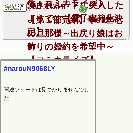
化＋コミカライズ】
愛されルートに突入した
[N1333HI]
完結済
ようです【電子書籍化決
【第１部完結】年の差七
定】
の旦那様～出戻り娘はお
飾りの婚約を希望中～
【コミカライズ】
#narouN9068LY
関連ツイートは見つかりませんでし
た