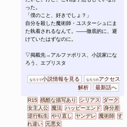
った。
「僕のこと、好きでしょ？」
自分を殺した魔術師・ユスターシュにま
た執着されるなんて。――徹底的に、避
けていたはずなのに。
▽掲載先→アルファポリス、小説家にな
ろう、エブリスタ
小説情報を見る
アクセス
なろうで
なろうの
解析
最新話へ
R15
残酷な描写あり
シリアス
ダーク
女主人公
魔法
ハッピーエンド
身分差
逆行転生
やり直し
ヤンデレ
魔術師
す
れ違い
元悪女