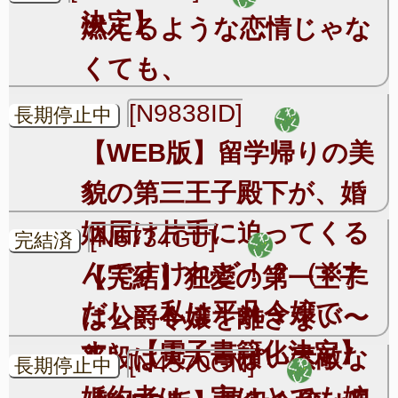
決定】
燃えるような恋情じゃな
くても、
[N9838ID]
長期停止中
【WEB版】留学帰りの美
貌の第三王子殿下が、婚
姻届け片手に迫ってくる
[N6734GU]
完結済
んですけれど！？（※た
【完結】狂愛の第一王子
だし、私は平凡令嬢で
は公爵令嬢を離さない〜
す）【電子書籍化決定】
普段は大人っぽい素敵な
[N4570GN]
長期停止中
婚約者は、実はとても嫉