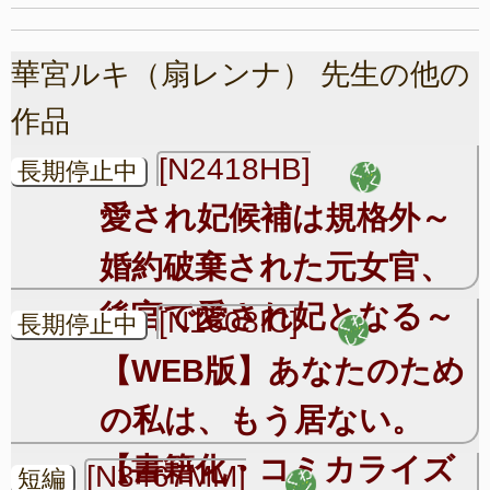
華宮ルキ（扇レンナ） 先生の他の
作品
[N2418HB]
長期停止中
愛され妃候補は規格外～
婚約破棄された元女官、
後宮で愛され妃となる～
[N1608IC]
長期停止中
【WEB版】あなたのため
の私は、もう居ない。
【書籍化・コミカライズ
[N3467MM]
短編