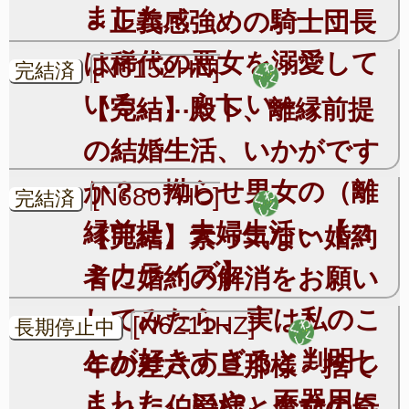
ました～
～正義感強めの騎士団長
は稀代の悪女を溺愛して
[N6152HN]
完結済
いる……らしい～
【完結】殿下、離縁前提
の結婚生活、いかがです
か？～拗らせ男女の（離
[N6807HC]
完結済
縁前提）夫婦生活～【コ
【完結】素っ気ない婚約
ミカライズ】
者に婚約の解消をお願い
してみたら、実は私のこ
[N6211HZ]
長期停止中
とが好きすぎると判明し
年の差六の旦那様～捨て
ました。いや、不器用に
られた伯爵様と魔女の奇