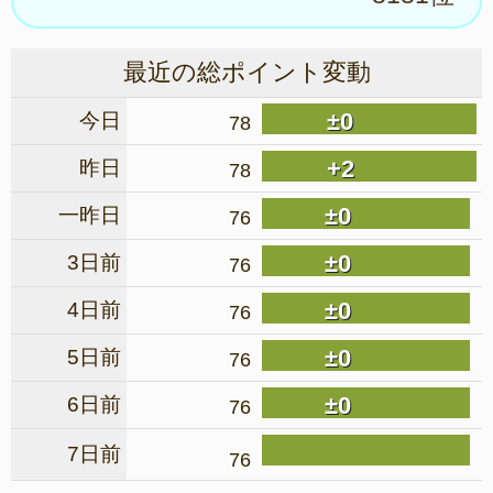
最近の総ポイント変動
±0
今日
78
+2
昨日
78
±0
一昨日
76
±0
3日前
76
±0
4日前
76
±0
5日前
76
±0
6日前
76
7日前
76