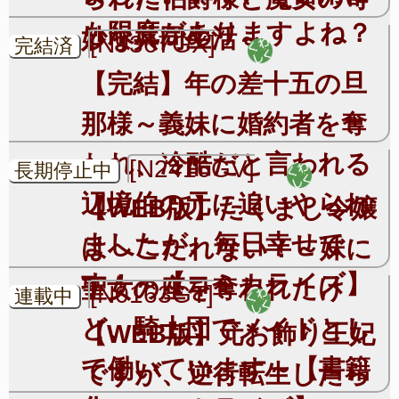
も限度がありますよね？
妙な共同生活～
[N9367GX]
完結済
【完結】年の差十五の旦
那様～義妹に婚約者を奪
われ、冷酷だと言われる
[N2416GV]
長期停止中
辺境伯の元に追いやられ
【WEB版】たくまし令嬢
ましたが、毎日幸せで
はへこたれない！～妹に
す！～【コミカライズ】
聖女の座を奪われたけ
[N0163GT]
連載中
ど、騎士団でメイドとし
【WEB版】元お飾り王妃
て働いています～【書籍
ですが、逆行転生したら