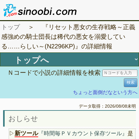
トップ
＞ 『リセット悪女の生存戦略～正義
感強めの騎士団長は稀代の悪女を溺愛してい
る……らしい～(N2296KP)』の詳細情報
Ｎコードで小説の詳細情報を検索
ちょっと面倒だなという方へ
データ取得：2026/08/08未明
おしらせ
新ツール
▷
『時間毎ＰＶカウント保存ツール』
是