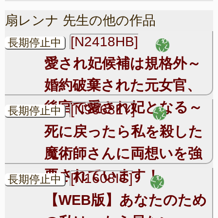
扇レンナ 先生の他の作品
[N2418HB]
長期停止中
愛され妃候補は規格外～
婚約破棄された元女官、
後宮で愛され妃となる～
[N9068LY]
長期停止中
死に戻ったら私を殺した
魔術師さんに両想いを強
要されています！
[N1608IC]
長期停止中
【WEB版】あなたのため