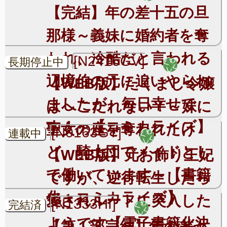
【完結】年の差十五の旦
那様～義妹に婚約者を奪
われ、冷酷だと言われる
[N2416GV]
長期停止中
辺境伯の元に追いやられ
【WEB版】たくまし令嬢
ましたが、毎日幸せで
はへこたれない！～妹に
す！～【コミカライズ】
聖女の座を奪われたけ
[N0163GT]
連載中
ど、騎士団でメイドとし
【WEB版】元お飾り王妃
て働いています～【書籍
ですが、逆行転生したら
化＋コミカライズ】
愛されルートに突入した
[N1333HI]
完結済
ようです【電子書籍化決
【第１部完結】年の差七