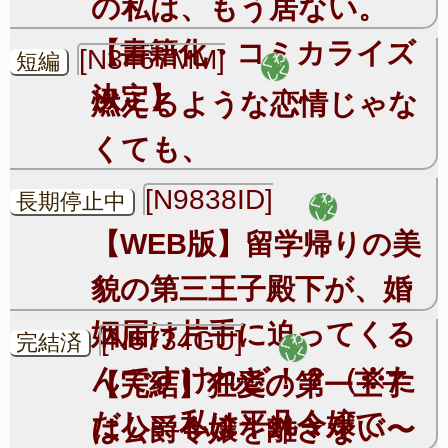
の私は、もう居ない。
【書籍化・コミカライズ
[N3467MM]
短編
決定】
燃えるような恋情じゃな
くても、
[N9838ID]
長期停止中
【WEB版】留学帰りの美
貌の第三王子殿下が、婚
姻届け片手に迫ってくる
[N6734GU]
完結済
んですけれど！？（※た
【完結】狂愛の第一王子
だし、私は平凡令嬢で
は公爵令嬢を離さない〜