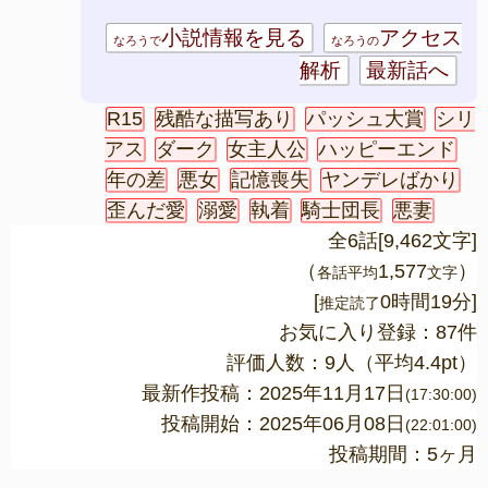
小説情報を見る
アクセス
なろうで
なろうの
解析
最新話へ
R15
残酷な描写あり
パッシュ大賞
シリ
アス
ダーク
女主人公
ハッピーエンド
年の差
悪女
記憶喪失
ヤンデレばかり
歪んだ愛
溺愛
執着
騎士団長
悪妻
全6話[9,462文字]
（
1,577
）
各話平均
文字
[
0時間19分]
推定読了
お気に入り登録：87件
評価人数：
9
人（平均
4.4
pt）
最新作投稿：2025年11月17日
(17:30:00)
投稿開始：2025年06月08日
(22:01:00)
投稿期間：5ヶ月