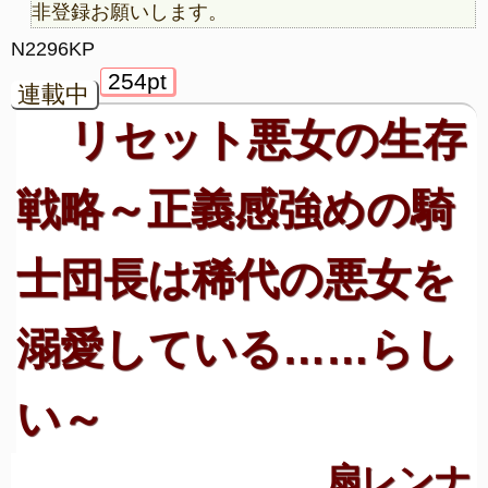
非登録お願いします。
N2296KP
254pt
連載中
リセット悪女の生存
戦略～正義感強めの騎
士団長は稀代の悪女を
溺愛している……らし
い～
扇レンナ