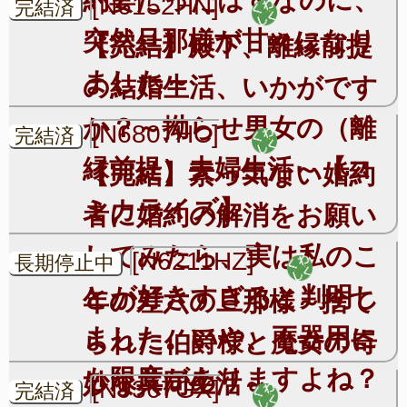
約妻だったはずなのに、
[N6152HN]
完結済
突然旦那様が甘々になり
【完結】殿下、離縁前提
ました～
の結婚生活、いかがです
か？～拗らせ男女の（離
[N6807HC]
完結済
縁前提）夫婦生活～【コ
【完結】素っ気ない婚約
ミカライズ】
者に婚約の解消をお願い
してみたら、実は私のこ
[N6211HZ]
長期停止中
とが好きすぎると判明し
年の差六の旦那様～捨て
ました。いや、不器用に
られた伯爵様と魔女の奇
も限度がありますよね？
妙な共同生活～
[N9367GX]
完結済