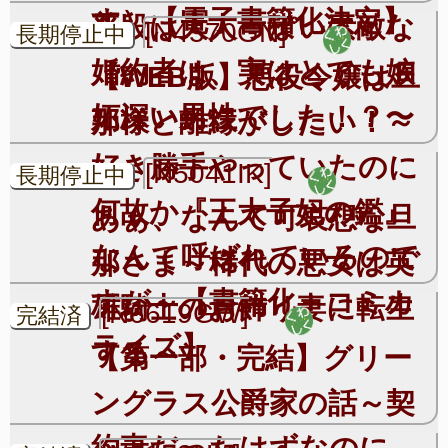
す）【電子書籍化決定】
普段は大人っぽい素敵な
[N4570GN]
長期停止中
婚約者は、実はとても嫉
【WEB版】悪役令嬢は旦
妬深い男性でした！？〜
那様と離縁がしたい！～
好き勝手やっていたのに
[N5041IK]
長期停止中
何故か『王太子妃の鑑』
あぁ、なんて可哀想な旦
なんて呼ばれているので
那さま～稀代の悪女は英
すが～【書籍化＋コミカ
雄騎士のお飾り妻に転生
[N6619GW]
完結済
ライズ】
する～
【第一部・完結】グリー
ングラス公爵家の話～契