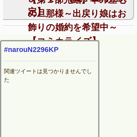
定】
の旦那様～出戻り娘はお
飾りの婚約を希望中～
【コミカライズ】
#narouN2296KP
関連ツイートは見つかりませんでし
た