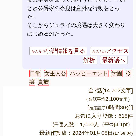
とき公爵家の令息は意外な行動をとっ
た。
そこからジュライの境遇は大きく変わり
はじめるのだった。
小説情報を見る
アクセス
なろうで
なろうの
解析
最新話へ
日常
女主人公
ハッピーエンド
学園
令
嬢
貴族
全7話[14,702文字]
（
2,100
）
各話平均
文字
[
0時間30分]
推定読了
お気に入り登録：618件
評価人数：
1,050
人（平均
4.1
pt）
最新作投稿：2024年01月08日
(17:58:04)