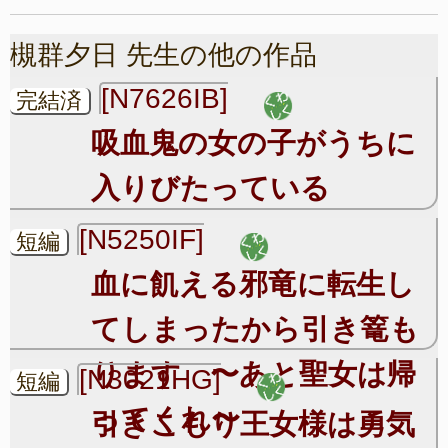
槻群夕日 先生の他の作品
[N7626IB]
完結済
吸血鬼の女の子がうちに
入りびたっている
[N5250IF]
短編
血に飢える邪竜に転生し
てしまったから引き篭も
ります 〜あと聖女は帰
[N3021HG]
短編
ってくれ〜
引きこもり王女様は勇気