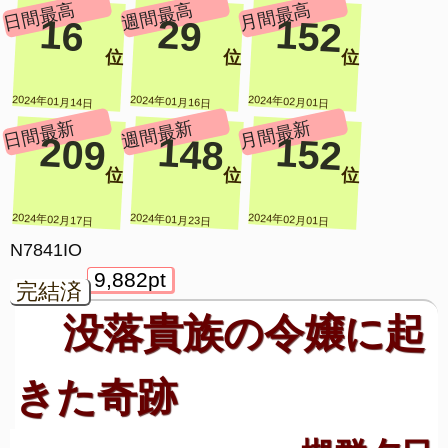
日間最高
週間最高
月間最高
16
29
152
位
位
位
2024年01月14日
2024年01月16日
2024年02月01日
日間最新
週間最新
月間最新
209
148
152
位
位
位
2024年02月17日
2024年01月23日
2024年02月01日
N7841IO
9,882pt
完結済
没落貴族の令嬢に起
きた奇跡