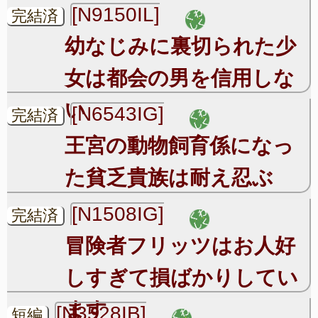
[N9150IL]
完結済
幼なじみに裏切られた少
女は都会の男を信用しな
い
[N6543IG]
完結済
王宮の動物飼育係になっ
た貧乏貴族は耐え忍ぶ
[N1508IG]
完結済
冒険者フリッツはお人好
しすぎて損ばかりしてい
ます
[N3528IB]
短編