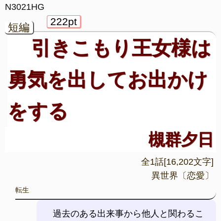
N3021HG
222pt
短編
引きこもり王女様は
勇気を出してお出かけ
をする
槻群夕日
全1話[16,202文字]
異世界〔恋愛〕
転生
過去のある出来事から他人と関わるこ