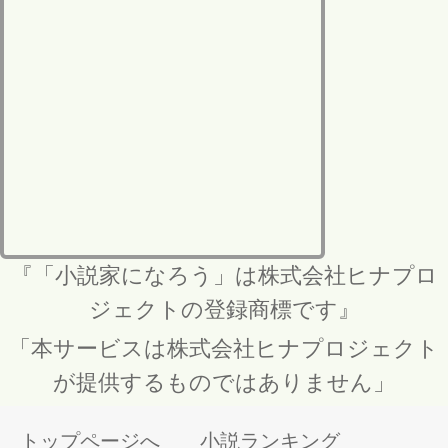
『「小説家になろう」は株式会社ヒナプロ
ジェクトの登録商標です』
「本サービスは株式会社ヒナプロジェクト
が提供するものではありません」
トップページへ
小説ランキング