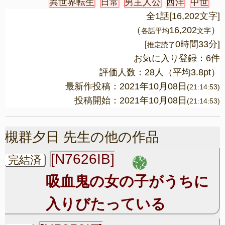
異世界転生
日常
男主人公
西洋
中世
全1話[16,202文字]
（
16,202
）
各話平均
文字
[
0時間33分]
推定読了
お気に入り登録：6件
評価人数：
28
人（平均
3.8
pt）
最新作投稿：2021年10月08日
(21:14:53)
投稿開始：2021年10月08日
(21:14:53)
槻群夕日 先生の他の作品
[N7626IB]
完結済
吸血鬼の女の子がうちに
入りびたっている