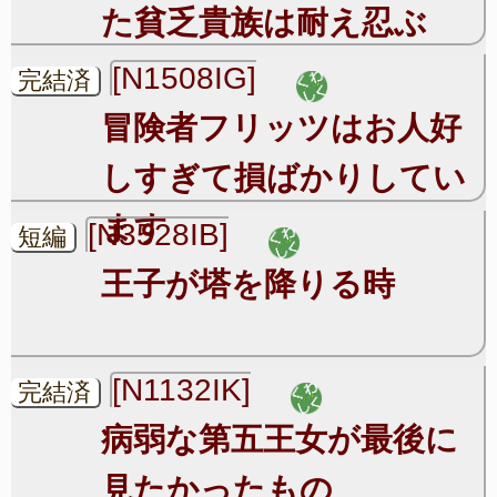
た貧乏貴族は耐え忍ぶ
[N1508IG]
完結済
冒険者フリッツはお人好
しすぎて損ばかりしてい
ます
[N3528IB]
短編
王子が塔を降りる時
[N1132IK]
完結済
病弱な第五王女が最後に
見たかったもの