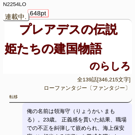
N2254LO
648pt
連載中.
プレアデスの伝説
姫たちの建国物語
のらしろ
全139話[346,215文字]
ローファンタジー〔ファンタジー〕
転移
俺の名前は領海守（りょうかい まも
る）。23歳。 正義感を貫いた結果、職場
での不正を糾弾して嵌められ、海上保安