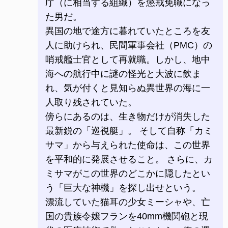
庁（に相当する組織）を懲戒免職になっ
た男だ。
異国の地で途方に暮れていたところを友
人に助けられ、民間軍事会社（PMC）の
哨戒艦士官として再就職。しかし、地中
海への航行中に謎の怪光と大波に飲ま
れ、気が付くと見知らぬ異世界の海に一
人取り残されていた。
傍らにあるのは、生き物だけが消失した
最新鋭の「巡視艇」。 そして自称「カミ
サマ」から与えられた使命は、この世界
を平和的に発展させること。 さらに、カ
ミサマがこの世界のどこかに隠したとい
う「巨大な神機」を探し出せという。
漂流していた猫耳の少女ミーシャや、亡
国の貴族令嬢フランを40mm機関砲と現