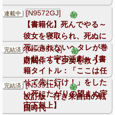
[N9572GJ]
連載中
【書籍化】死んでやる～
彼女を寝取られ、死ぬに
死にきれないヘタレが巻
[N5095KQ]
完結済
き起こす宇宙活劇～【書
財閥作って少女を救う
籍タイトル：「ここは任
せて先に行け！」をした
[N5391LA]
完結済
い死にたがりの望まぬ宇
改訂版 行き来自由の戦
宙下剋上】
国時代