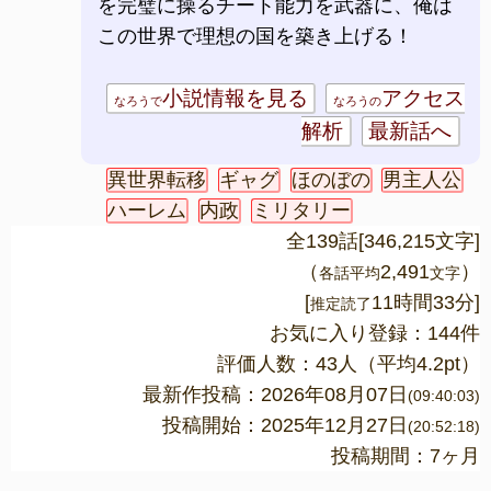
を完璧に操るチート能力を武器に、俺は
この世界で理想の国を築き上げる！
小説情報を見る
アクセス
なろうで
なろうの
解析
最新話へ
異世界転移
ギャグ
ほのぼの
男主人公
ハーレム
内政
ミリタリー
全139話[346,215文字]
（
2,491
）
各話平均
文字
[
11時間33分]
推定読了
お気に入り登録：144件
評価人数：
43
人（平均
4.2
pt）
最新作投稿：2026年08月07日
(09:40:03)
投稿開始：2025年12月27日
(20:52:18)
投稿期間：7ヶ月