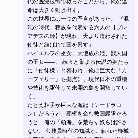
代の医療技術で救ったことから、俺の運
命は大きく動き出す。
この世界には一つの予言があった。 『混
沌の時代、種族を代表する六人の【プレ
アデスの姫】が現れ、天より遣わされた
使徒と結ばれて国を興す』
ハイエルフの巫女、天使族の姫、獣人国
の王女――。 続々と集まる伝説の姫たち
に「使徒様」と慕われ、俺は巨大な「カ
ーフェリー」を拠点に、現代日本の重機
や技術を駆使して未開の島を開拓してい
く。
たとえ相手が巨大な海龍（シードラゴ
ン）だろうと、覇権を企む教国艦隊だろ
うと、俺の「領海」を荒らす奴らは許さ
ない。 公務員時代の知識と、触れた機械