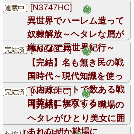
[N3747HC]
連載中
異世界でハーレム造って
奴隷解放～ヘタレな屑が
織りなす異世界紀行～
[N6846ER]
完結済
【完結】名も無き民の戦
国時代～現代知識を使っ
て内政チートで数ある戦
[N4711EC]
完結済
国英雄に無双する～
【完結】ブラック職場の
ヘタレがひとり美女に囲
まれなぜか戦場に
[N1475FT]