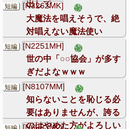
出しで
[N3262MK]
短編
大魔法を唱えそうで、絶
対唱えない魔法使い
[N2251MH]
短編
世の中「○○協会」が多す
ぎだよなｗｗｗ
[N8107MM]
短編
知らないことを恥じる必
要はありませんが、誇る
のはやめた方がよろしい
[N6283MO]
短編