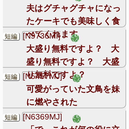
夫はグチャグチャになっ
たケーキでも美味しく食
べてくれます
[N9736MI]
短編
大盛り無料ですよ？ 大
盛り無料ですよ？ 大盛
り無料ですよ？
[N5457MJ]
短編
可愛がっていた文鳥を妹
に燃やされた
[N6369MJ]
短編