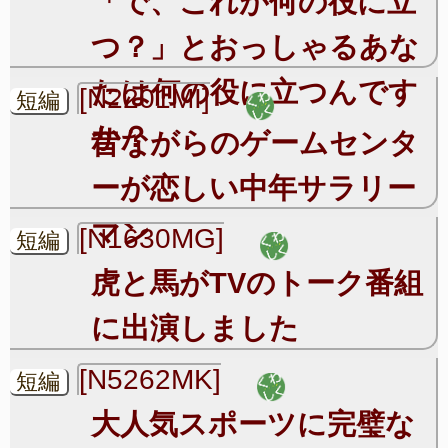
「で、これが何の役に立
つ？」とおっしゃるあな
たは何の役に立つんです
[N2201MI]
短編
か？
昔ながらのゲームセンタ
ーが恋しい中年サラリー
マン
[N1630MG]
短編
虎と馬がTVのトーク番組
に出演しました
[N5262MK]
短編
大人気スポーツに完璧な