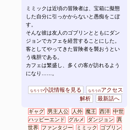
ミミックは近頃の冒険者は、宝箱に擬態
した自分に引っかからないと愚痴をこぼ
す。
そんな彼は友人のゴブリンとともにダン
ジョンでカフェを経営することにした。
客としてやってきた冒険者を襲おうとい
う魂胆である。
カフェは繁盛し、多くの客が訪れるよう
になり……。
小説情報を見る
アクセス
なろうで
なろうの
解析
最新話へ
ギャグ
男主人公
人外
魔王
西洋
中世
ハッピーエンド
グルメ
ダンジョン
異
世界
ファンタジー
ミミック
ゴブリン