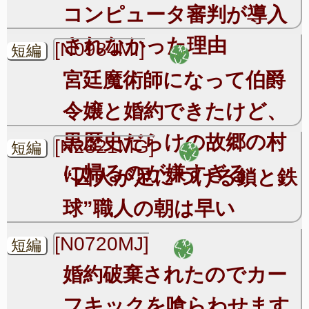
コンピュータ審判が導入
されなかった理由
[N0984MI]
短編
宮廷魔術師になって伯爵
令嬢と婚約できたけど、
黒歴史だらけの故郷の村
[N2821MG]
短編
に帰るのが嫌すぎる
“囚人が足につける鎖と鉄
球”職人の朝は早い
[N0720MJ]
短編
婚約破棄されたのでカー
フキックを喰らわせます