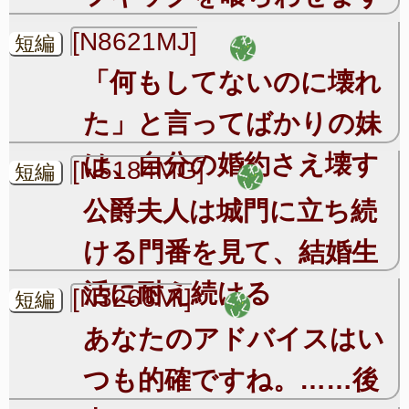
[N8621MJ]
短編
「何もしてないのに壊れ
た」と言ってばかりの妹
は、自分の婚約さえ壊す
[N5184MG]
短編
公爵夫人は城門に立ち続
ける門番を見て、結婚生
活に耐え続ける
[N3266MI]
短編
あなたのアドバイスはい
つも的確ですね。……後