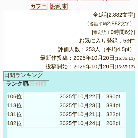
カフェ
お約束
全1話[2,882文字]
（
2,882
）
各話平均
文字
[
0時間6分]
推定読了
お気に入り登録：53件
評価人数：
253
人（平均
4.5
pt）
最新作投稿：2025年10月20日
(16:35:13)
投稿開始：2025年10月20日
(16:35:13)
日間ランキング
ランク順
/
日付順
106位
2025年10月22日 390pt
113位
2025年10月23日 384pt
131位
2025年10月21日 322pt
182位
2025年10月24日 202pt