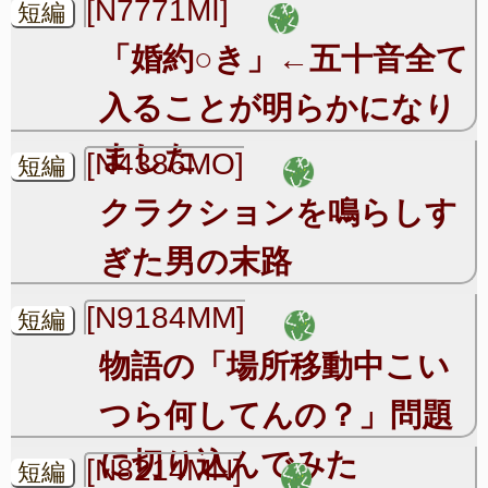
[N7771MI]
短編
「婚約○き」←五十音全て
入ることが明らかになり
ました
[N4386MO]
短編
クラクションを鳴らしす
ぎた男の末路
[N9184MM]
短編
物語の「場所移動中こい
つら何してんの？」問題
に切り込んでみた
[N8214MN]
短編