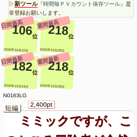
新ツール
▷
『時間毎ＰＶカウント保存ツール』
是
非登録お願いします。
日間最高
週間最高
106
218
位
位
2025年10月22日
2025年10月28日
日間最新
週間最新
182
218
位
位
2025年10月24日
2025年10月28日
N0163LG
2,400pt
短編
ミミックですが、こ