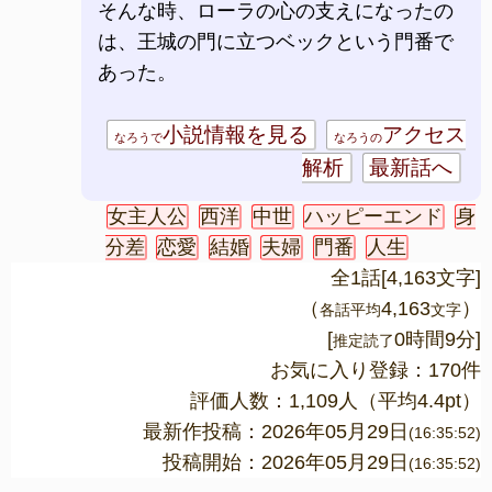
そんな時、ローラの心の支えになったの
は、王城の門に立つベックという門番で
あった。
小説情報を見る
アクセス
なろうで
なろうの
解析
最新話へ
女主人公
西洋
中世
ハッピーエンド
身
分差
恋愛
結婚
夫婦
門番
人生
全1話[4,163文字]
（
4,163
）
各話平均
文字
[
0時間9分]
推定読了
お気に入り登録：170件
評価人数：
1,109
人（平均
4.4
pt）
最新作投稿：2026年05月29日
(16:35:52)
投稿開始：2026年05月29日
(16:35:52)