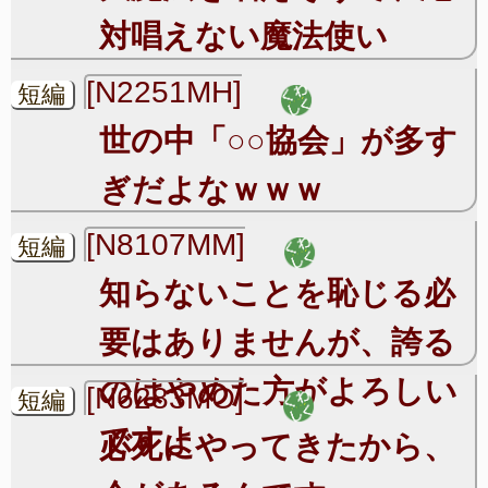
対唱えない魔法使い
[N2251MH]
短編
世の中「○○協会」が多す
ぎだよなｗｗｗ
[N8107MM]
短編
知らないことを恥じる必
要はありませんが、誇る
のはやめた方がよろしい
[N6283MO]
短編
ですよ
必死にやってきたから、