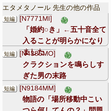
エタメタノール 先生の他の作品
[N7771MI]
短編
「婚約○き」←五十音全て
入ることが明らかになり
ました
[N4386MO]
短編
クラクションを鳴らしす
ぎた男の末路
[N9184MM]
短編
物語の「場所移動中こい
つら何してんの？」問題