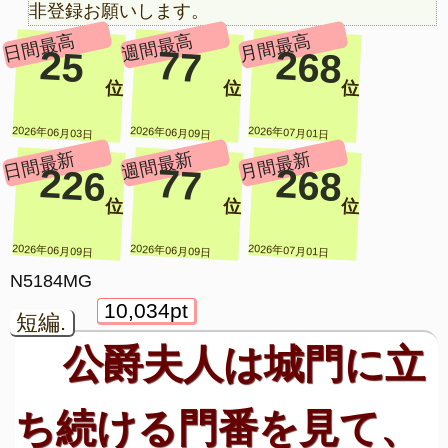
非登録お願いします。
日間最高
週間最高
月間最高
25
77
268
位
位
位
2026年06月03日
2026年06月09日
2026年07月01日
日間最新
週間最新
月間最新
226
77
268
位
位
位
2026年06月09日
2026年06月09日
2026年07月01日
N5184MG
10,034pt
短編.
公爵夫人は城門に立
ち続ける門番を見て、