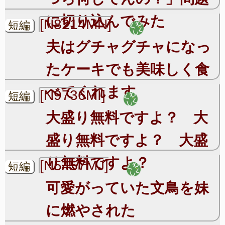
に切り込んでみた
[N8214MN]
短編
夫はグチャグチャになっ
たケーキでも美味しく食
べてくれます
[N9736MI]
短編
大盛り無料ですよ？ 大
盛り無料ですよ？ 大盛
り無料ですよ？
[N5457MJ]
短編
可愛がっていた文鳥を妹
に燃やされた