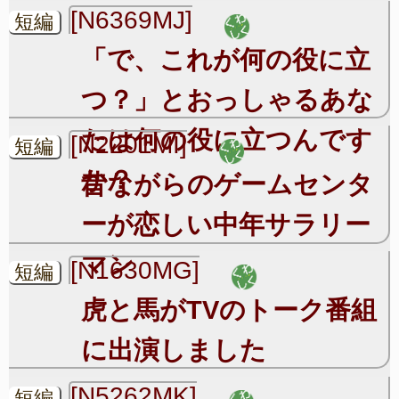
[N6369MJ]
短編
「で、これが何の役に立
つ？」とおっしゃるあな
たは何の役に立つんです
[N2201MI]
短編
か？
昔ながらのゲームセンタ
ーが恋しい中年サラリー
マン
[N1630MG]
短編
虎と馬がTVのトーク番組
に出演しました
[N5262MK]
短編