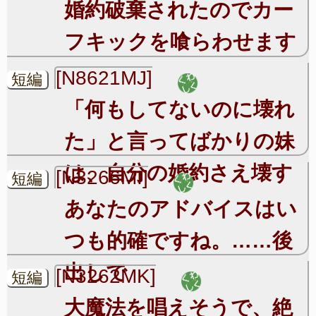
婚約破棄されたのでカー
フキックを喰らわせます
[N8621MJ]
短編
「何もしてないのに壊れ
た」と言ってばかりの妹
は、自分の婚約さえ壊す
[N3266MI]
短編
あなたのアドバイスはい
つも的確ですね。……後
出しで
[N3262MK]
短編
大魔法を唱えそうで、絶