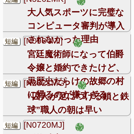
大人気スポーツに完璧な
コンピュータ審判が導入
されなかった理由
[N0984MI]
短編
宮廷魔術師になって伯爵
令嬢と婚約できたけど、
黒歴史だらけの故郷の村
[N2821MG]
短編
に帰るのが嫌すぎる
“囚人が足につける鎖と鉄
球”職人の朝は早い
[N0720MJ]
短編