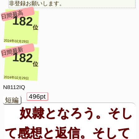
非登録お願いします。
日間最高
182
位
2024年02月29日
日間最新
182
位
2024年02月29日
N8112IQ
496pt
短編
奴隷となろう。そし
て感想と返信。そして