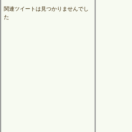
関連ツイートは見つかりませんでし
た