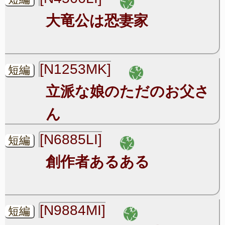
大竜公は恐妻家
[N1253MK]
短編
立派な娘のただのお父さ
ん
[N6885LI]
短編
創作者あるある
[N9884MI]
短編