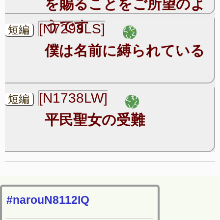
を賜ることをご所望のよ
うです
[N7298LS]
短編
僕は名前に縛られている
[N1738LW]
短編
平民聖女の受難
#narouN8112IQ