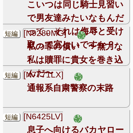
こいつは同じ騎士見習い
で男友達みたいなもんだ
って、それは侮辱と受け
[N9289MG]
短編
取って宜しいですか？
私の罪の償い 〜無力な
私は贖罪に貴女を巻き込
んだ〜
[N7771LX]
短編
通報系自粛警察の末路
[N6425LV]
短編
息子へ向けるバカヤロー