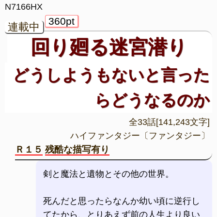
N7166HX
360pt
連載中
回り廻る迷宮潜り
どうしようもないと言った
らどうなるのか
全33話[141,243文字]
ハイファンタジー〔ファンタジー〕
Ｒ１５
残酷な描写有り
剣と魔法と遺物とその他の世界。
死んだと思ったらなんか幼い頃に逆行し
てたから、とりあえず前の人生より良い