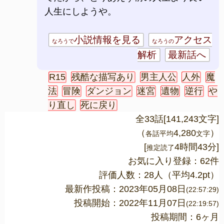
人生にしようや。
小説情報を見る
アクセス
なろうで
なろうの
解析
最新話へ
R15
残酷な描写あり
男主人公
人外
魔
法
冒険
ダンジョン
迷宮
遺物
逆行
や
り直し
死に戻り
全33話[141,243文字]
（
4,280
）
各話平均
文字
[
4時間43分]
推定読了
お気に入り登録：62件
評価人数：
28
人（平均
4.2
pt）
最新作投稿：2023年05月08日
(22:57:29)
投稿開始：2022年11月07日
(22:19:57)
投稿期間：6ヶ月